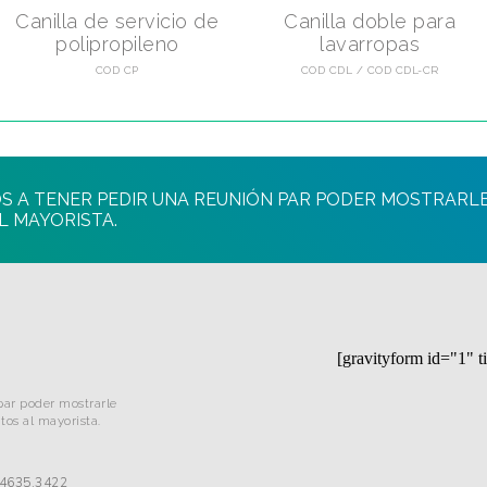
Canilla de servicio de
Canilla doble para
polipropileno
lavarropas
COD CP
COD CDL
COD CDL-CR
MOS A TENER PEDIR UNA REUNIÓN PAR PODER MOSTRARL
L MAYORISTA.
[gravityform id="1" ti
 par poder mostrarle
tos al mayorista.
 4635.3422