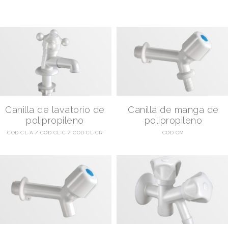
Canilla de lavatorio de
Canilla de manga de
polipropileno
polipropileno
COD CL-A
COD CL-C
COD CL-CR
COD CM