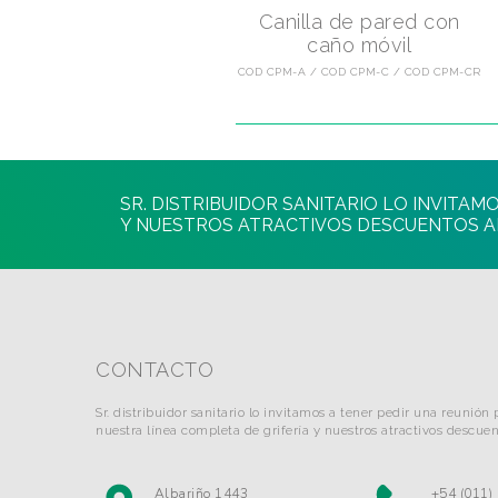
Canilla de pared con
caño móvil
COD CPM-A
COD CPM-C
COD CPM-CR
SR. DISTRIBUIDOR SANITARIO LO INVITA
Y NUESTROS ATRACTIVOS DESCUENTOS A
CONTACTO
Sr. distribuidor sanitario lo invitamos a tener pedir una reunión
nuestra línea completa de grifería y nuestros atractivos descuen
Albariño 1443
+54 (011)