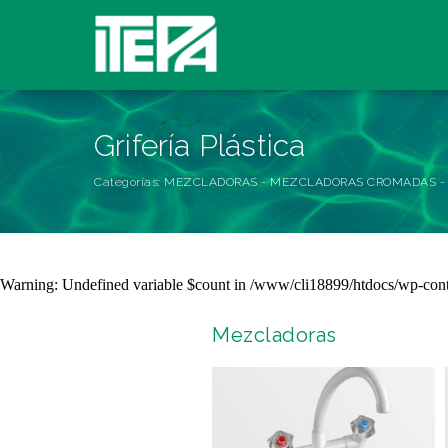
Grifería Plástica
Categorías:
MEZCLADORAS
MEZCLADORAS CROMADAS
Warning
: Undefined variable $count in
/www/cli18899/htdocs/wp-conte
Mezcladoras