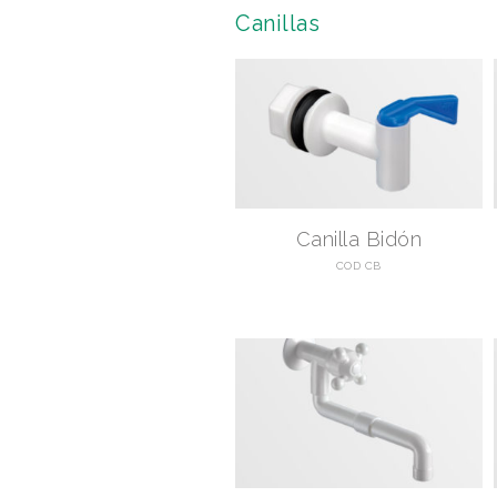
Canillas
Canilla Bidón
COD CB