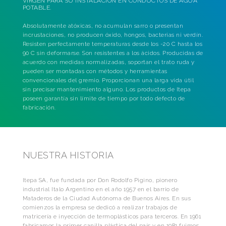
VIRGEN PARA SU INSTALACIÓN EN CONDUCTOS DE AGUA
POTABLE.
Absolutamente atóxicas, no acumulan sarro o presentan
incrustaciones, no producen óxido, hongos, bacterias ni verdín.
Resisten perfectamente temperaturas desde los -20 C hasta los
90 C sin deformarse. Son resistentes a los ácidos. Producidas de
acuerdo con medidas normalizadas, soportan el trato ruda y
pueden ser montadas con métodos y herramientas
convencionales del gremio. Proporcionan una larga vida útil
sin precisar mantenimiento alguno. Los productos de Itepa
poseen garantía sin límite de tiempo por todo defecto de
fabricación.
NUESTRA HISTORIA
Itepa SA, fue fundada por Don Rodolfo Pigino, pionero
industrial Italo Argentino en el año 1957 en el barrio de
Mataderos de la Ciudad Autónoma de Buenos Aires. En sus
comienzos la empresa se dedicó a realizar trabajos de
matricería e inyección de termoplásticos para terceros. En 1961
fabricamos la primer canilla plástica del país y en 1981 fuimos