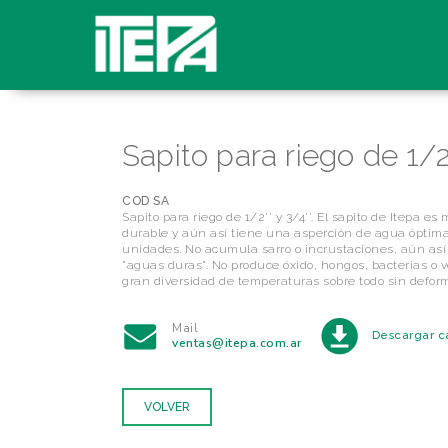
Sapito para riego de 1/2
COD SA
Sapito para riego de 1/2'' y 3/4''. El sapito de Itepa es
durable y aún así tiene una asperción de agua óptima
unidades. No acumula sarro o incrustaciones, aún así
"aguas duras". No produce óxido, hongos, bacterias o v
gran diversidad de temperaturas sobre todo sin defor
Mail
Descargar c
ventas@itepa.com.ar
VOLVER