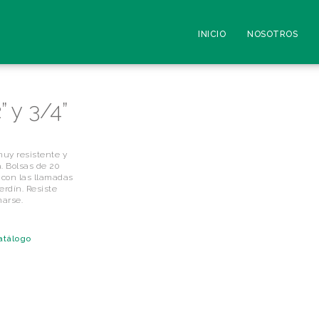
INICIO
NOSOTROS
” y 3/4”
 muy resistente y
. Bolsas de 20
 con las llamadas
erdín. Resiste
marse.
atálogo